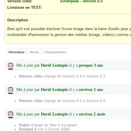
Version cible:
Silverpeas - Version 6.5
Livraison en TEST
:
Description
Bien qu'il soit possible d'activer l'icone Image dans la barre d'outils pour
souhaitable d'harmoniser la gestion des médias (image, vidéos) comme d
Historique
Notes
Changements
David Lesimple
presque 3 ans
Mis à jour par
il y a
Version cible
changé de
Version 6.4
à
Version 6.5
David Lesimple
environ 2 ans
Mis à jour par
il y a
Version cible
changé de
Version 6.5
à
Version 6.6
David Lesimple
environ 2 mois
Mis à jour par
il y a
Statut
changé de
New
à
Assigned
Assigné à
mis à
Aurore Allibe