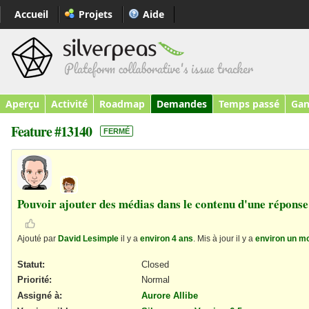
Accueil
Projets
Aide
Aperçu
Activité
Roadmap
Demandes
Temps passé
Gan
Feature #13140
FERMÉ
Pouvoir ajouter des médias dans le contenu d'une réponse
Ajouté par
David Lesimple
il y a
environ 4 ans
. Mis à jour il y a
environ un m
Statut:
Closed
Priorité:
Normal
Assigné à:
Aurore Allibe