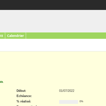
tt
Calendrier
ois
.
Début:
01/07/2022
Echéance:
% réalisé:
0%