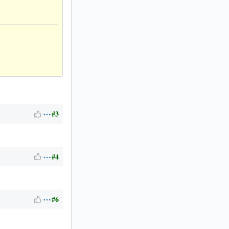
#3
#4
#6