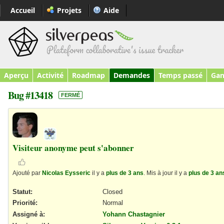
Accueil
Projets
Aide
Aperçu
Activité
Roadmap
Demandes
Temps passé
Gan
Bug #13418
FERMÉ
Visiteur anonyme peut s'abonner
Ajouté par
Nicolas Eysseric
il y a
plus de 3 ans
. Mis à jour il y a
plus de 3 an
Statut:
Closed
Priorité:
Normal
Assigné à:
Yohann Chastagnier