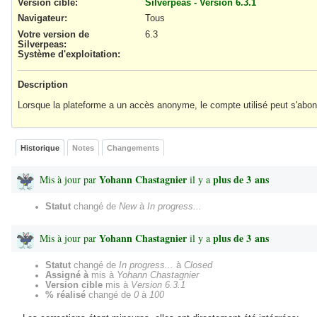
Version cible:
Silverpeas - Version 6.3.1
Navigateur
:
Tous
Votre version de
6.3
Silverpeas
:
Système d'exploitation
:
Description
Lorsque la plateforme a un accès anonyme, le compte utilisé peut s'abonne
Historique
Notes
Changements
Yohann Chastagnier
plus de 3 ans
Mis à jour par
il y a
Statut
changé de
New
à
In progress...
Yohann Chastagnier
plus de 3 ans
Mis à jour par
il y a
Statut
changé de
In progress...
à
Closed
Assigné à
mis à
Yohann Chastagnier
Version cible
mis à
Version 6.3.1
% réalisé
changé de
0
à
100