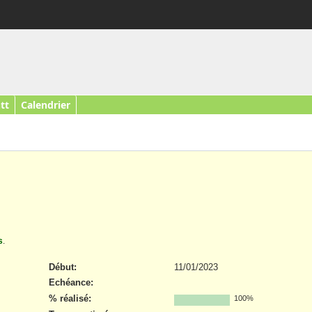
tt
Calendrier
s
.
Début:
11/01/2023
Echéance:
% réalisé:
100%