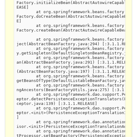
Factory.initializeBean(AbstractAutowireCapableBea
EASE]

        at org.springframework.beans.factory.supp
Factory.doCreateBean(AbstractAutowireCapableBeanF
E]

        at org.springframework.beans.factory.supp
Factory.createBean(AbstractAutowireCapableBeanFac
        at org.springframework.beans.factory.supp
ject(AbstractBeanFactory.java:294) [:3.1.1.RELEASE
        at org.springframework.beans.factory.supp
y.getSingleton(DefaultSingletonBeanRegistry.java:
        at org.springframework.beans.factory.supp
an(AbstractBeanFactory.java:291) [:3.1.1.RELEASE]

        at org.springframework.beans.factory.supp
(AbstractBeanFactory.java:197) [:3.1.1.RELEASE]

        at org.springframework.beans.factory.supp
getBeansOfType(DefaultListableBeanFactory.java:40
        at org.springframework.beans.factory.Bean
ngAncestors(BeanFactoryUtils.java:275) [:3.1.1.REL
        at org.springframework.dao.support.Persis
eptor.detectPersistenceExceptionTranslators(Persi
ceptor.java:139) [:3.1.1.RELEASE]

        at org.springframework.dao.support.Persis
eptor.<init>(PersistenceExceptionTranslationInter
]

        at org.springframework.dao.annotation.Per
isor.<init>(PersistenceExceptionTranslationAdviso
        at org.springframework.dao.annotation.Per
tProcessor.setBeanFactory(PersistenceExceptionTra