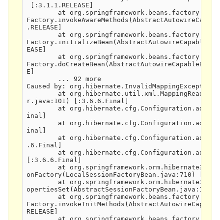
 [:3.1.1.RELEASE]

        at org.springframework.beans.factory.supp
Factory.invokeAwareMethods(AbstractAutowireCapabl
.RELEASE]

        at org.springframework.beans.factory.supp
Factory.initializeBean(AbstractAutowireCapableBea
EASE]

        at org.springframework.beans.factory.supp
Factory.doCreateBean(AbstractAutowireCapableBeanF
E]

        ... 92 more

Caused by: org.hibernate.InvalidMappingException:
        at org.hibernate.util.xml.MappingReader.r
r.java:101) [:3.6.6.Final]

        at org.hibernate.cfg.Configuration.add(Co
inal]

        at org.hibernate.cfg.Configuration.add(Co
inal]

        at org.hibernate.cfg.Configuration.addFil
.6.Final]

        at org.hibernate.cfg.Configuration.addDir
[:3.6.6.Final]

        at org.springframework.orm.hibernate3.Loc
onFactory(LocalSessionFactoryBean.java:710) [:3.1.
        at org.springframework.orm.hibernate3.Abs
opertiesSet(AbstractSessionFactoryBean.java:188) 
        at org.springframework.beans.factory.supp
Factory.invokeInitMethods(AbstractAutowireCapable
RELEASE]

        at org.springframework.beans.factory.supp