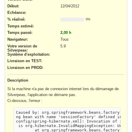
Début:
12/04/2012
Echéance:
% réalisé:
0%
Temps estimé:
Temps passé:
2,00 h
Navigateur
:
Tous
Votre version de
5.9
Silverpeas
:
Système d'exploitation
:
Livraison en TEST
:
Livraison en PROD
:
Description
Si la machine n'a pas de connexion internet lors du démarrage de
Silverpeas, l'application ne démarre pas.
Ci-dessous, l'erreur :
Caused by: org.springframework.beans.factory.Bean
ng bean with name 'sessionFactory' defined in Ser
config/spring-hibernate.xml]: Invocation of init 
 is org.hibernate.InvalidMappingException: Unable 
        at org.springframework.beans.factory.supp