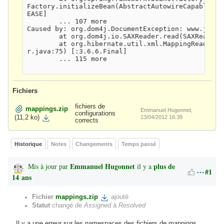
Factory.initializeBean(AbstractAutowireCapableBea
EASE]

        ... 107 more

Caused by: org.dom4j.DocumentException: www.jboss
        at org.dom4j.io.SAXReader.read(SAXReader.
        at org.hibernate.util.xml.MappingReader.r
r.java:75) [:3.6.6.Final]

        ... 115 more

Fichiers
fichiers de
mappings.zip
Emmanuel Hugonnet,
configurations
13/04/2012 16:38
(11,2 ko)
corrects
Historique
Notes
Changements
Temps passé
Emmanuel Hugonnet
plus de
Mis à jour par
il y a
#1
14 ans
Fichier
mappings.zip
ajouté
Statut
changé de
Assigned
à
Resolved
Il y a une erreur sur les namespaces des fichiers de mappings