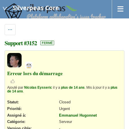
Silverpeas Core
Support #3152
FERMÉ
Erreur lors du démarrage
Ajouté par
Nicolas Eysseric
il y a
plus de 14 ans
. Mis à jour il y a
plus
de 14 ans
.
Statut:
Closed
Priorité:
Urgent
Assigné à:
Emmanuel Hugonnet
Catégorie:
Serveur
Version cible:
-