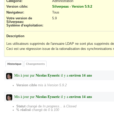
Catégorie:
Administration
Version cible:
Silverpeas - Version 5.9.2
Navigateur
:
Tous
Votre version de
5.9
Silverpeas
:
Système d'exploitation
:
Description
Les utilisateurs supprimés de l'annuaire LDAP ne sont plus supprimés de
Ceci est une régression issue de la rationalisation des synchronisations 
Historique
Changements
Nicolas Eysseric
environ 14 ans
Mis à jour par
il y a
Version cible
mis à
Version 5.9.2
Nicolas Eysseric
environ 14 ans
Mis à jour par
il y a
Statut
changé de
In progress...
à
Closed
% réalisé
changé de
0
à
100