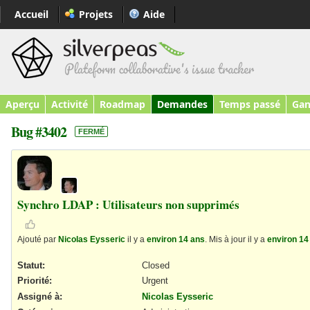
Accueil
Projets
Aide
Aperçu
Activité
Roadmap
Demandes
Temps passé
Gan
Bug #3402
FERMÉ
Synchro LDAP : Utilisateurs non supprimés
Ajouté par
Nicolas Eysseric
il y a
environ 14 ans
. Mis à jour il y a
environ 14
Statut:
Closed
Priorité:
Urgent
Assigné à:
Nicolas Eysseric