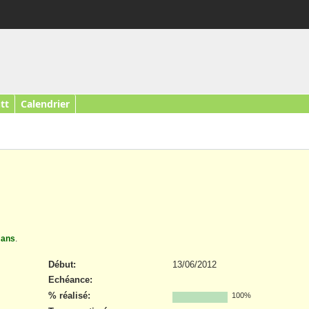
tt
Calendrier
 ans
.
Début:
13/06/2012
Echéance:
% réalisé:
100%