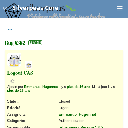
Silverpeas Core
Bug #382
FERMÉ
Logout CAS
Ajouté par
Emmanuel Hugonnet
il y a
plus de 16 ans
. Mis à jour il y a
plus de 16 ans
.
Statut:
Closed
Priorité:
Urgent
Assigné à:
Emmanuel Hugonnet
Catégorie:
Authentification
Version cible:
Silverpeas - Version 5.0.2