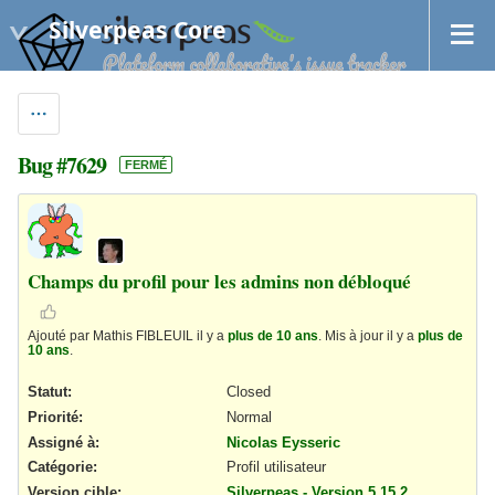
Silverpeas Core
Bug #7629
FERMÉ
Champs du profil pour les admins non débloqué
Ajouté par Mathis FIBLEUIL il y a
plus de 10 ans
. Mis à jour il y a
plus de
10 ans
.
Statut:
Closed
Priorité:
Normal
Assigné à:
Nicolas Eysseric
Catégorie:
Profil utilisateur
Version cible:
Silverpeas - Version 5.15.2