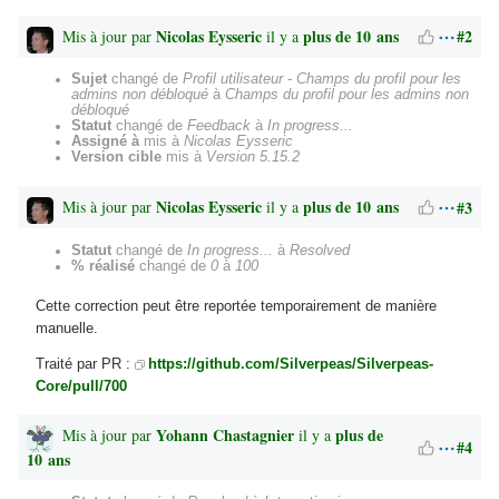
Nicolas Eysseric
plus de 10 ans
#2
Mis à jour par
il y a
Sujet
changé de
Profil utilisateur - Champs du profil pour les
admins non débloqué
à
Champs du profil pour les admins non
débloqué
Statut
changé de
Feedback
à
In progress...
Assigné à
mis à
Nicolas Eysseric
Version cible
mis à
Version 5.15.2
Nicolas Eysseric
plus de 10 ans
#3
Mis à jour par
il y a
Statut
changé de
In progress...
à
Resolved
% réalisé
changé de
0
à
100
Cette correction peut être reportée temporairement de manière
manuelle.
Traité par PR :
https://github.com/Silverpeas/Silverpeas-
Core/pull/700
Yohann Chastagnier
plus de
Mis à jour par
il y a
#4
10 ans