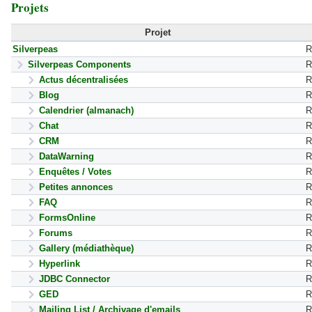
Projets
Projet
Silverpeas
R
Silverpeas Components
R
Actus décentralisées
R
Blog
R
Calendrier (almanach)
R
Chat
R
CRM
R
DataWarning
R
Enquêtes / Votes
R
Petites annonces
R
FAQ
R
FormsOnline
R
Forums
R
Gallery (médiathèque)
R
Hyperlink
R
JDBC Connector
R
GED
R
Mailing List / Archivage d'emails
R