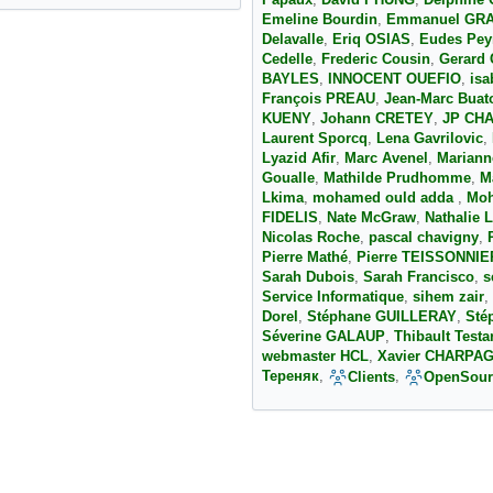
Papaux
,
David PHUNG
,
Delphine 
Emeline Bourdin
,
Emmanuel GR
Delavalle
,
Eriq OSIAS
,
Eudes Pey
Cedelle
,
Frederic Cousin
,
Gerard 
BAYLES
,
INNOCENT OUEFIO
,
isa
François PREAU
,
Jean-Marc Buat
KUENY
,
Johann CRETEY
,
JP CH
Laurent Sporcq
,
Lena Gavrilovic
,
Lyazid Afir
,
Marc Avenel
,
Mariann
Goualle
,
Mathilde Prudhomme
,
M
Lkima
,
mohamed ould adda
,
Moh
FIDELIS
,
Nate McGraw
,
Nathalie 
Nicolas Roche
,
pascal chavigny
,
Pierre Mathé
,
Pierre TEISSONNI
Sarah Dubois
,
Sarah Francisco
,
s
Service Informatique
,
sihem zair
,
Dorel
,
Stéphane GUILLERAY
,
Sté
Séverine GALAUP
,
Thibault Testa
webmaster HCL
,
Xavier CHARPA
Тереняк
,
,
Clients
OpenSour