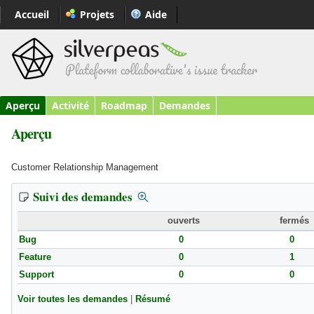
Accueil
Projets
Aide
Aperçu
Activité
Roadmap
Demandes
Aperçu
Customer Relationship Management
Suivi des demandes
ouverts
fermés
Bug
0
0
Feature
0
1
Support
0
0
Voir toutes les demandes
|
Résumé