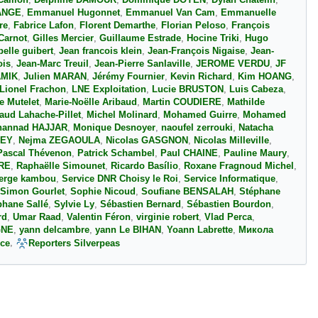
Caillon
,
Delphine DAMOUR
,
Dominique DOYEN
,
Dylan Chatelin
,
ANGE
,
Emmanuel Hugonnet
,
Emmanuel Van Cam
,
Emmanuelle
re
,
Fabrice Lafon
,
Florent Demarthe
,
Florian Peloso
,
François
Carnot
,
Gilles Mercier
,
Guillaume Estrade
,
Hocine Triki
,
Hugo
belle guibert
,
Jean francois klein
,
Jean-François Nigaise
,
Jean-
ois
,
Jean-Marc Treuil
,
Jean-Pierre Sanlaville
,
JEROME VERDU
,
JF
AMIK
,
Julien MARAN
,
Jérémy Fournier
,
Kevin Richard
,
Kim HOANG
,
Lionel Frachon
,
LNE Exploitation
,
Lucie BRUSTON
,
Luis Cabeza
,
e Mutelet
,
Marie-Noëlle Aribaud
,
Martin COUDIERE
,
Mathilde
aud Lahache-Pillet
,
Michel Molinard
,
Mohamed Guirre
,
Mohamed
annad HAJJAR
,
Monique Desnoyer
,
naoufel zerrouki
,
Natacha
LEY
,
Nejma ZEGAOULA
,
Nicolas GASGNON
,
Nicolas Milleville
,
Pascal Thévenon
,
Patrick Schambel
,
Paul CHAINE
,
Pauline Maury
,
ERE
,
Raphaëlle Simounet
,
Ricardo Basílio
,
Roxane Fragnoud Michel
,
erge kambou
,
Service DNR Choisy le Roi
,
Service Informatique
,
Simon Gourlet
,
Sophie Nicoud
,
Soufiane BENSALAH
,
Stéphane
phane Sallé
,
Sylvie Ly
,
Sébastien Bernard
,
Sébastien Bourdon
,
rd
,
Umar Raad
,
Valentin Féron
,
virginie robert
,
Vlad Perca
,
GNE
,
yann delcambre
,
yann Le BIHAN
,
Yoann Labrette
,
Микола
,
ce
Reporters Silverpeas