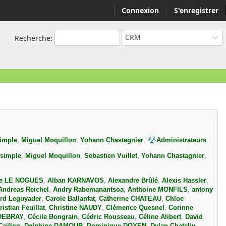
Connexion
S'enregistrer
CRM
Recherche
:
imple
,
Miguel Moquillon
,
Yohann Chastagnier
,
Administrateurs
esimple
,
Miguel Moquillon
,
Sebastien Vuillet
,
Yohann Chastagnier
,
de LE NOGUES
,
Alban KARNAVOS
,
Alexandre Brûlé
,
Alexis Hassler
,
Andreas Reichel
,
Andry Rabemanantsoa
,
Anthoine MONFILS
,
antony
rd Leguyader
,
Carole Ballanfat
,
Catherine CHATEAU
,
Chloe
ristian Feuillat
,
Christine NAUDY
,
Clémence Quesnel
,
Corinne
 DEBRAY
,
Cécile Bongrain
,
Cédric Rousseau
,
Céline Alibert
,
David