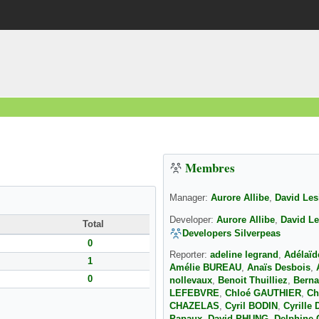
Membres
Manager:
Aurore Allibe
,
David Les
Developer:
Aurore Allibe
,
David L
Total
Developers Silverpeas
0
Reporter:
adeline legrand
,
Adélaï
1
Amélie BUREAU
,
Anaïs Desbois
,
0
nollevaux
,
Benoit Thuilliez
,
Berna
LEFEBVRE
,
Chloé GAUTHIER
,
Ch
CHAZELAS
,
Cyril BODIN
,
Cyrille