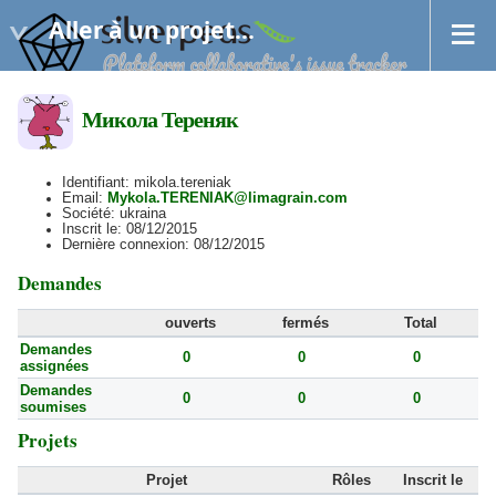
Aller à un projet...
Микола Тереняк
Identifiant: mikola.tereniak
Email:
Mykola.TERENIAK@limagrain.com
Société: ukraina
Inscrit le: 08/12/2015
Dernière connexion: 08/12/2015
Demandes
ouverts
fermés
Total
Demandes
0
0
0
assignées
Demandes
0
0
0
soumises
Projets
Projet
Rôles
Inscrit le