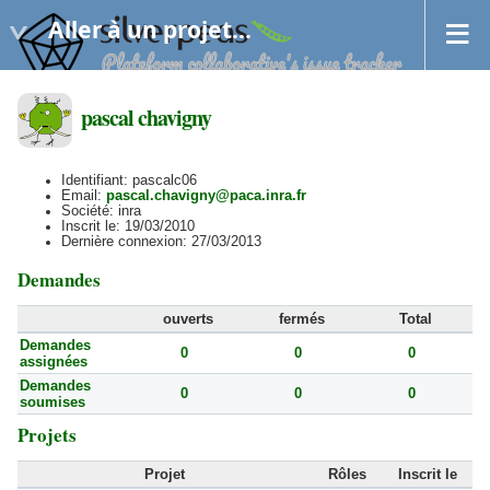
Aller à un projet...
pascal chavigny
Identifiant: pascalc06
Email:
pascal.chavigny@paca.inra.fr
Société: inra
Inscrit le: 19/03/2010
Dernière connexion: 27/03/2013
Demandes
ouverts
fermés
Total
Demandes
0
0
0
assignées
Demandes
0
0
0
soumises
Projets
Projet
Rôles
Inscrit le