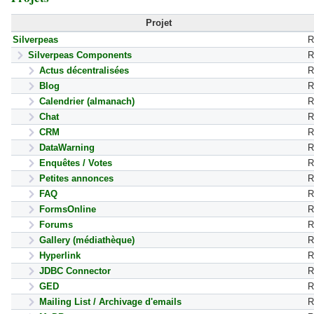
Projet
Silverpeas
R
Silverpeas Components
R
Actus décentralisées
R
Blog
R
Calendrier (almanach)
R
Chat
R
CRM
R
DataWarning
R
Enquêtes / Votes
R
Petites annonces
R
FAQ
R
FormsOnline
R
Forums
R
Gallery (médiathèque)
R
Hyperlink
R
JDBC Connector
R
GED
R
Mailing List / Archivage d'emails
R