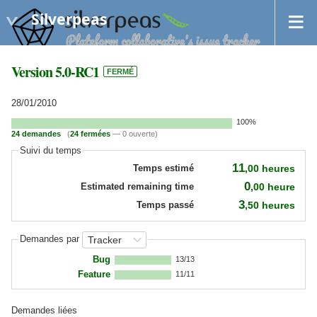
Silverpeas
Version 5.0-RC1
FERMÉ
28/01/2010
100%
24 demandes
(
24 fermées
— 0 ouverte)
Suivi du temps
11
,00
heures
Temps estimé
0
,00
heure
Estimated remaining time
3
,50
heures
Temps passé
Demandes par
Bug
13/13
Feature
11/11
Demandes liées