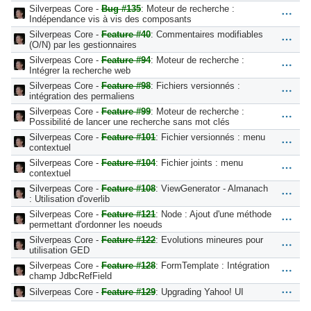
Silverpeas Core -
Bug #135
: Moteur de recherche :
Indépendance vis à vis des composants
Silverpeas Core -
Feature #40
: Commentaires modifiables
(O/N) par les gestionnaires
Silverpeas Core -
Feature #94
: Moteur de recherche :
Intégrer la recherche web
Silverpeas Core -
Feature #98
: Fichiers versionnés :
intégration des permaliens
Silverpeas Core -
Feature #99
: Moteur de recherche :
Possibilité de lancer une recherche sans mot clés
Silverpeas Core -
Feature #101
: Fichier versionnés : menu
contextuel
Silverpeas Core -
Feature #104
: Fichier joints : menu
contextuel
Silverpeas Core -
Feature #108
: ViewGenerator - Almanach
: Utilisation d'overlib
Silverpeas Core -
Feature #121
: Node : Ajout d'une méthode
permettant d'ordonner les noeuds
Silverpeas Core -
Feature #122
: Evolutions mineures pour
utilisation GED
Silverpeas Core -
Feature #128
: FormTemplate : Intégration
champ JdbcRefField
Silverpeas Core -
Feature #129
: Upgrading Yahoo! UI