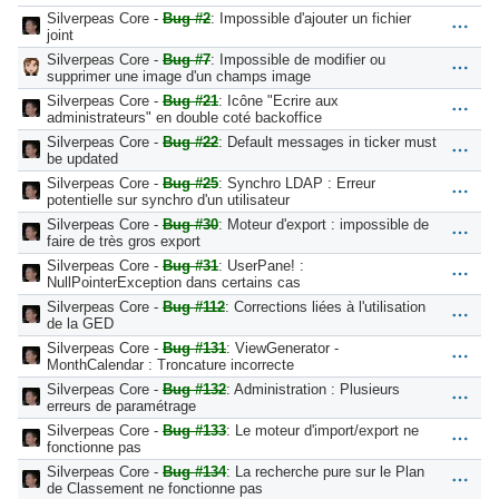
Silverpeas Core -
Bug #2
: Impossible d'ajouter un fichier
joint
Silverpeas Core -
Bug #7
: Impossible de modifier ou
supprimer une image d'un champs image
Silverpeas Core -
Bug #21
: Icône "Ecrire aux
administrateurs" en double coté backoffice
Silverpeas Core -
Bug #22
: Default messages in ticker must
be updated
Silverpeas Core -
Bug #25
: Synchro LDAP : Erreur
potentielle sur synchro d'un utilisateur
Silverpeas Core -
Bug #30
: Moteur d'export : impossible de
faire de très gros export
Silverpeas Core -
Bug #31
: UserPane! :
NullPointerException dans certains cas
Silverpeas Core -
Bug #112
: Corrections liées à l'utilisation
de la GED
Silverpeas Core -
Bug #131
: ViewGenerator -
MonthCalendar : Troncature incorrecte
Silverpeas Core -
Bug #132
: Administration : Plusieurs
erreurs de paramétrage
Silverpeas Core -
Bug #133
: Le moteur d'import/export ne
fonctionne pas
Silverpeas Core -
Bug #134
: La recherche pure sur le Plan
de Classement ne fonctionne pas