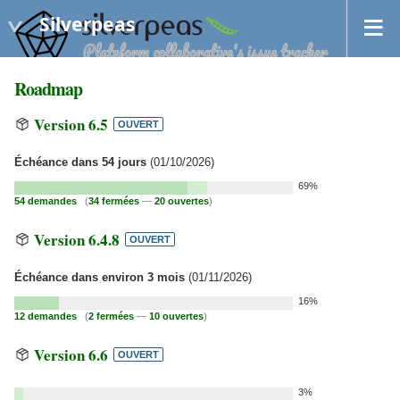
Silverpeas
Roadmap
Version 6.5
OUVERT
Échéance dans 54 jours
(01/10/2026)
69%
54 demandes
(
34 fermées
—
20 ouvertes
)
Version 6.4.8
OUVERT
Échéance dans environ 3 mois
(01/11/2026)
16%
12 demandes
(
2 fermées
—
10 ouvertes
)
Version 6.6
OUVERT
3%