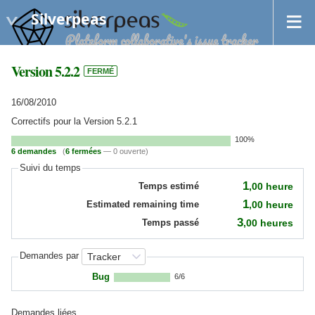
Silverpeas
Version 5.2.2
FERMÉ
16/08/2010
Correctifs pour la Version 5.2.1
100%
6 demandes
(
6 fermées
— 0 ouverte)
Suivi du temps
1
,00
heure
Temps estimé
1
,00
heure
Estimated remaining time
3
,00
heures
Temps passé
Demandes par
Bug
6/6
Demandes liées