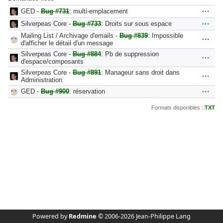
GED -
Bug #731
: multi-emplacement
Silverpeas Core -
Bug #733
: Droits sur sous espace
Mailing List / Archivage d'emails -
Bug #839
: Impossible
d'afficher le détail d'un message
Silverpeas Core -
Bug #884
: Pb de suppression
d'espace/composants
Silverpeas Core -
Bug #891
: Manageur sans droit dans
Administration
GED -
Bug #900
: réservation
Formats disponibles :
TXT
Powered by
Redmine
© 2006-2026 Jean-Philippe Lang