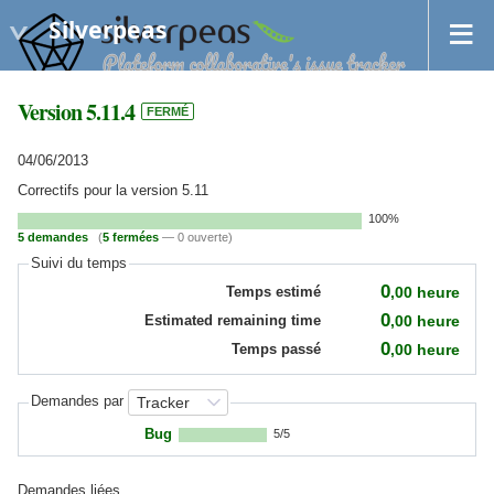
Silverpeas
Version 5.11.4
FERMÉ
04/06/2013
Correctifs pour la version 5.11
100%
5 demandes
(
5 fermées
— 0 ouverte)
Suivi du temps
0
,00
heure
Temps estimé
0
,00
heure
Estimated remaining time
0
,00
heure
Temps passé
Demandes par
Bug
5/5
Demandes liées