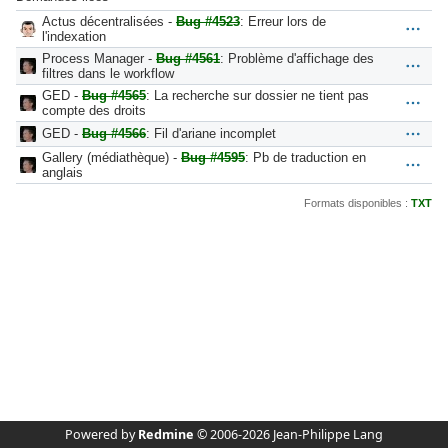
Actus décentralisées -
Bug #4523
: Erreur lors de
l'indexation
Process Manager -
Bug #4561
: Problème d'affichage des
filtres dans le workflow
GED -
Bug #4565
: La recherche sur dossier ne tient pas
compte des droits
GED -
Bug #4566
: Fil d'ariane incomplet
Gallery (médiathèque) -
Bug #4595
: Pb de traduction en
anglais
Formats disponibles :
TXT
Powered by
Redmine
© 2006-2026 Jean-Philippe Lang