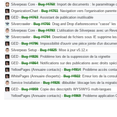
Silverpeas Core -
Bug #4760
: Import de documents : le paramétrage de
OrganizationChart -
Bug #4761
: Navigation vers l'organisation parente
GED -
Bug #4763
: Assistant de publication inutilisable
Silvercrawler -
Bug #4766
: Drag and Drop d'arborescence "casse" les
Silverpeas Core -
Bug #4793
: L'utilisation de Silverpeas avec un Re
Silvercrawler -
Bug #4794
: Download de fichiers sous IE supprime les 
GED -
Bug #4796
: Impossibilité d'ouvrir une pièce jointe d'un docume
Silverpeas Setup -
Bug #4825
: Mise à jour v5.12.x
GED -
Bug #4826
: Problème lors de la suppression de la vignette
GED -
Bug #4864
: Notifications sur des publications avec droits spéc
YellowPages (Annuaire contacts) -
Bug #4914
: Problème accès contact
WhitePages (Annuaire d'experts) -
Bug #4922
: Erreur lors de la consu
Service Installation -
Bug #4926
: dbbuilder: blocage lors de la migrat
GED -
Bug #4959
: Copie des descriptifs WYSIWYG multi-langues
YellowPages (Annuaire contacts) -
Bug #4969
: Probleme application 