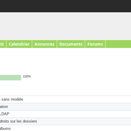
tt
Calendrier
Annonces
Documents
Forums
100%
ue sans modèle
ation
t LDAP
droits sur les dossiers
 albums