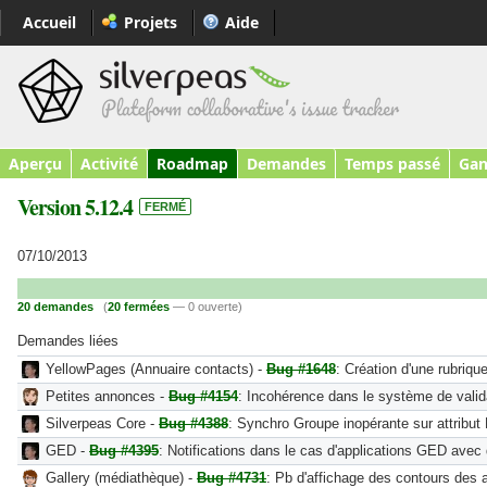
Accueil
Projets
Aide
Aperçu
Activité
Roadmap
Demandes
Temps passé
Gan
Version 5.12.4
FERMÉ
07/10/2013
20 demandes
(
20 fermées
— 0 ouverte)
Demandes liées
YellowPages (Annuaire contacts) -
Bug #1648
: Création d'une rubriq
Petites annonces -
Bug #4154
: Incohérence dans le système de valid
Silverpeas Core -
Bug #4388
: Synchro Groupe inopérante sur attribu
GED -
Bug #4395
: Notifications dans le cas d'applications GED avec 
Gallery (médiathèque) -
Bug #4731
: Pb d'affichage des contours des