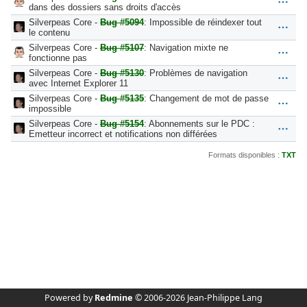
dans des dossiers sans droits d'accès
Silverpeas Core -
Bug #5094
: Impossible de réindexer tout
le contenu
Silverpeas Core -
Bug #5107
: Navigation mixte ne
fonctionne pas
Silverpeas Core -
Bug #5130
: Problèmes de navigation
avec Internet Explorer 11
Silverpeas Core -
Bug #5135
: Changement de mot de passe
impossible
Silverpeas Core -
Bug #5154
: Abonnements sur le PDC :
Emetteur incorrect et notifications non différées
Formats disponibles :
TXT
Powered by
Redmine
© 2006-2026 Jean-Philippe Lang