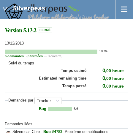
Silverpeas
Version 5.13.2
FERMÉ
13/12/2013
100%
6 demandes
(
6 fermées
— 0 ouverte)
Suivi du temps
0
,00
heure
Temps estimé
0
,00
heure
Estimated remaining time
0
,00
heure
Temps passé
Demandes par
Bug
6/6
Demandes liées
Silverpeas Core -
Bug #4783
: Problème de notifications