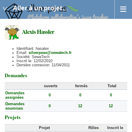
Aller à un projet...
Alexis Hassler
Identifiant: hasalex
Email:
silverpeas@sewatech.fr
Société: SewaTech
Inscrit le: 12/02/2010
Dernière connexion: 11/04/2011
Demandes
ouverts
fermés
Total
Demandes
0
0
0
assignées
Demandes
0
12
12
soumises
Projets
Projet
Rôles
Inscrit le