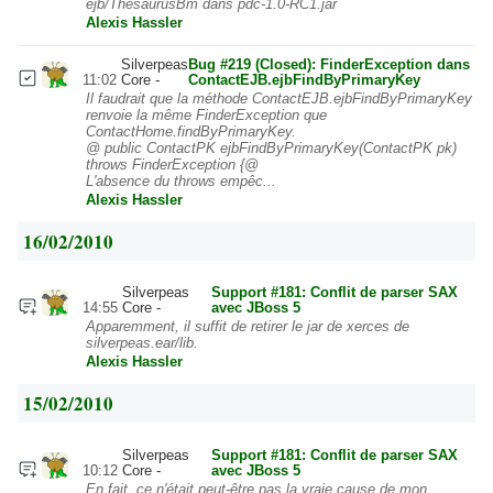
ejb/ThesaurusBm dans pdc-1.0-RC1.jar
Alexis Hassler
Silverpeas
Bug #219 (Closed): FinderException dans
11:02
Core
ContactEJB.ejbFindByPrimaryKey
Il faudrait que la méthode ContactEJB.ejbFindByPrimaryKey
renvoie la même FinderException que
ContactHome.findByPrimaryKey.
@ public ContactPK ejbFindByPrimaryKey(ContactPK pk)
throws FinderException {@
L'absence du throws empêc...
Alexis Hassler
16/02/2010
Silverpeas
Support #181: Conflit de parser SAX
14:55
Core
avec JBoss 5
Apparemment, il suffit de retirer le jar de xerces de
silverpeas.ear/lib.
Alexis Hassler
15/02/2010
Silverpeas
Support #181: Conflit de parser SAX
10:12
Core
avec JBoss 5
En fait, ce n'était peut-être pas la vraie cause de mon