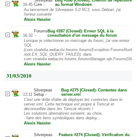
Silverpeas
Bug #288 (Closed): Chemin de répertoire
16:45
Core
au format Windows
Au lancement de Silverpeas 5.0 RC3, sous Debian, j'ai
l'erreur suivante :
Alexis Hassler
Forums
Bug #287 (Closed): Erreur SQL à la
16:32
consultation d'un message du forum
Lorsque je sélectionne un message du forum, j'ai une erreur
SQL
(com.stratelia.webactiv.forums.forumsException.ForumsRuntim
root.EX_SQL_QUERY_FAILED), dans
com.stratelia.webactiv.forums.forumsManager.ejb.ForumsDAO.g
Alexis Hassler
31/03/2010
Silverpeas
Bug #275 (Closed): Contextes dans
13:11
Setup
server.xml
C'est une drôle d'idée de déployer les contextes dans le
server.xml. Cette technique est propre à Tomcat et
déconseillée dans les Tomcat récents !
Les solutions alternatives seraient, au choix,
- faire des liens symboliques dans deploy...
Alexis Hassler
Silverpeas
Feature #274 (Closed): Vérification du