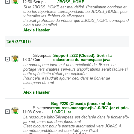
12:50
Setup
JBOSS_HOME
Si le JBOSS_HOME est mal défini, l'installation continue et
crée les répertoires correspondants au JBOSS_HOME, pour
y installer les fichiers de silverpeas.
Il serait préférable de vérifier que JBOSS_HOME correspond
bien à une installati...
Alexis Hassler
26/02/2010
Silverpeas
Support #222 (Closed): Sortir la
18:07
Core
datasource du namespace java:
Le namespace java: est une spécificité de JBoss. Le
portage vers d'autres serveurs d'applications serait facilité si
cette spécificité n'était pas exploitée.
Pour cela, il faudrait ajouter ceci dans le fichier de
silverpeas-ds.xml :
...
Alexis Hassler
Bug #220 (Closed): jboss.xml de
Silverpeas
resources-manager-ejb-1.0-RC1.jar et pdc-
11:08
Core
1.0-RC1.jar
La ressource jdbc/Silverpeas est déclarée dans le fichier ejb-
jar.xml, mais pas dans jboss.xml.
C'est bloquant pour le portage automatisé vers JOnAS 4.
Le même problème est constaté pour l'EJB