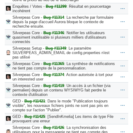
Enquêtes / Votes -
Bug #11299
: Résultat en pourcentage
incohérent
Silverpeas Core -
Bug #11314
: La recherche par formulaire
depuis la page d'accueil Aurora bloque le contexte de
recherche ensuite.
Silverpeas Core -
Bug #11346
: Notifier les utilisateurs
quasiment inutilisable si plusieurs milliers d'utilisateurs
connectés
Silverpeas Setup -
Bug #11349
: Le paramètre
SILVERPEAS_ADMIN_EMAIL de config.properties n'est
pas utilisé
Silverpeas Core -
Bug #11365
: La synthèse de notifications
ne tient pas compte de la personnalisation.
Silverpeas Core -
Bug #11374
: Action autorisée à tort pour
un interested user
Silverpeas Core -
Bug #11419
: Un accès à un fichier (via
permalien) depuis un contenu WYSIWYG fait perdre le
contexte d'utilisation
GED -
Bug #11421
: Dans le mode "Publication toujours
visible", les nouveaux fichiers joints ne sont pas pris en
compte sur l'action "Publier".
GED -
Bug #11425
: [SendInKmelia] Les items de type File
provoquent une erreur
Silverpeas Core -
Bug #11426
: La synchronisation des
utilisateurs pour la messagerie ne tient pas compte des