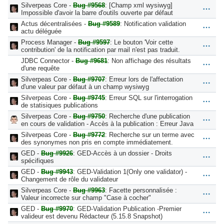
Silverpeas Core -
Bug #9568
: [Champ xml wysiwyg]
Impossible d'avoir la barre d'outils ouverte par défaut
Actus décentralisées -
Bug #9589
: Notification validation
actu déléguée
Process Manager -
Bug #9597
: Le bouton 'Voir cette
contribution' de la notification par mail n'est pas traduit.
JDBC Connector -
Bug #9681
: Non affichage des résultats
d'une requête
Silverpeas Core -
Bug #9707
: Erreur lors de l'affectation
d'une valeur par défaut à un champ wysiwyg
Silverpeas Core -
Bug #9745
: Erreur SQL sur l'interrogation
de statisiques publications
Silverpeas Core -
Bug #9750
: Recherche d'une publication
en cours de validation - Accès à la publication : Erreur Java
Silverpeas Core -
Bug #9772
: Recherche sur un terme avec
des synonymes non pris en compte immédiatement.
GED -
Bug #9926
: GED-Accès à un dossier - Droits
spécifiques
GED -
Bug #9943
: GED-Validation 1(Only one validator) -
Changement de rôle du validateur
Silverpeas Core -
Bug #9963
: Facette personnalisée :
Valeur incorrecte sur champ "Case à cocher"
GED -
Bug #9970
: GED-Validation Publication -Premier
valideur est devenu Rédacteur (5.15.8 Snapshot)