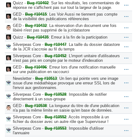
Quizz -
Bug #10402
: Sur les résultats, les commentaires de
réponse ne s'affichent pas sur tout la largeur de la page.
GED -
Bug #10415
: Les Voir Aussi ne tiennent pas compte
de la visibilité des publications référencées
GED -
Bug #10432
: La réservation d'un document une fois
libéré n'est pas supprimé de la jcr/datastore
Quizz -
Bug #10435
: Erreur à la fin de la participation
Silverpeas Core -
Bug #10447
: La taille du dossier datastore
de la JCR s'accroie au fil du temps
Silverpeas Core -
Bug #10452
: L'import unitaire d'utilisateurs
n'est pas pris en compte par le moteur d'indexation
GED -
Bug #10496
: Erreur lors d'une notification manuelle
sur une publication en raccourci
Newsletter -
Bug #10513
: Un lien qui pointe vers une image
issue d'une médiathèque provoque une erreur SSL lors de
l'envoi aux gestionnaires.
Silverpeas Core -
Bug #10528
: Impossible de notifier
directement à un sous-groupe
GED -
Bug #10538
: La longueur du titre de d'une publication
n'a pas la même limite en saisie qu'en base de données.
Silverpeas Core -
Bug #10552
: Accès impossible à un
fichier du dossier avec un autre rôle que Superviseur !
Silverpeas Core -
Bug #10553
: Impossible d'utiliser
l'annuaire