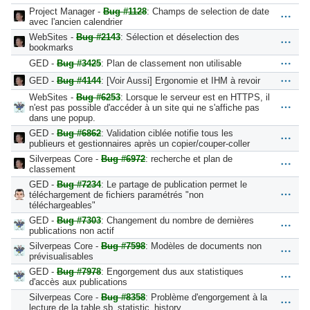
Project Manager -
Bug #1128
: Champs de selection de date
avec l'ancien calendrier
WebSites -
Bug #2143
: Sélection et déselection des
bookmarks
GED -
Bug #3425
: Plan de classement non utilisable
GED -
Bug #4144
: [Voir Aussi] Ergonomie et IHM à revoir
WebSites -
Bug #6253
: Lorsque le serveur est en HTTPS, il
n'est pas possible d'accéder à un site qui ne s'affiche pas
dans une popup.
GED -
Bug #6862
: Validation ciblée notifie tous les
publieurs et gestionnaires après un copier/couper-coller
Silverpeas Core -
Bug #6972
: recherche et plan de
classement
GED -
Bug #7234
: Le partage de publication permet le
téléchargement de fichiers paramétrés "non
téléchargeables"
GED -
Bug #7303
: Changement du nombre de dernières
publications non actif
Silverpeas Core -
Bug #7598
: Modèles de documents non
prévisualisables
GED -
Bug #7978
: Engorgement dus aux statistiques
d'accès aux publications
Silverpeas Core -
Bug #8358
: Problème d'engorgement à la
lecture de la table sb_statistic_history