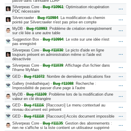
passe dans l'annuaire LDAP
Silverpeas Core -
Bug #10961
: Optimisation récupération
PDC nécessaire
Silvercrawler -
Bug #10984
: La modification du chemin
pointé par Silvercrawler n'est pas prise en compte
MyDB -
Bug #10993
: Problème de création enregistrement
sur clé liée à une autre table
Suggestion Box -
Bug #10994
: Le vote sur une idée n'est
pas enregistré
Silverpeas Core -
Bug #11030
: Le picto d'aide en ligne
toujours présent en administration même si l'aide est
désactivée
Silverpeas Core -
Bug #11039
: Affichage d'un fichier dans
l'iframe MyMain
GED -
Bug #11072
: Nombre de dernières publications fixe
Gallery (médiathèque) -
Bug #11088
: Recherche :
Impossibilité de passer d'une page à l'autre
MyDB -
Bug #11109
: Problème lors de la modification d'une
valeur en clé étrangère
GED -
Bug #11116
: [Raccourci] Le menu contextuel au
niveau document est présent
GED -
Bug #11118
: [Raccourci] Accès document impossible
Silverpeas Core -
Bug #11135
: Gestion des abonnements :
rien ne s'affiche si la liste contient un utilisateur supprimé