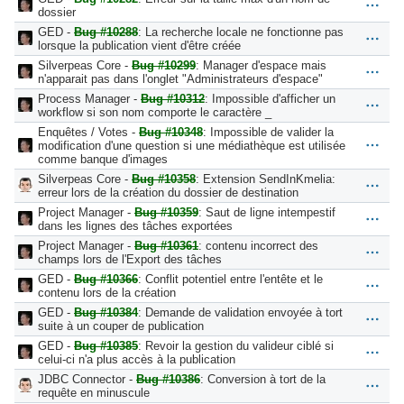
dossier
GED -
Bug #10288
: La recherche locale ne fonctionne pas
lorsque la publication vient d'être créée
Silverpeas Core -
Bug #10299
: Manager d'espace mais
n'apparait pas dans l'onglet "Administrateurs d'espace"
Process Manager -
Bug #10312
: Impossible d'afficher un
workflow si son nom comporte le caractère _
Enquêtes / Votes -
Bug #10348
: Impossible de valider la
modification d'une question si une médiathèque est utilisée
comme banque d'images
Silverpeas Core -
Bug #10358
: Extension SendInKmelia:
erreur lors de la création du dossier de destination
Project Manager -
Bug #10359
: Saut de ligne intempestif
dans les lignes des tâches exportées
Project Manager -
Bug #10361
: contenu incorrect des
champs lors de l'Export des tâches
GED -
Bug #10366
: Conflit potentiel entre l'entête et le
contenu lors de la création
GED -
Bug #10384
: Demande de validation envoyée à tort
suite à un couper de publication
GED -
Bug #10385
: Revoir la gestion du valideur ciblé si
celui-ci n'a plus accès à la publication
JDBC Connector -
Bug #10386
: Conversion à tort de la
requête en minuscule