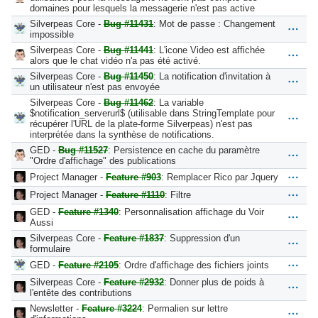
domaines pour lesquels la messagerie n'est pas active
Silverpeas Core -
Bug #11431
: Mot de passe : Changement
impossible
Silverpeas Core -
Bug #11441
: L'icone Video est affichée
alors que le chat vidéo n'a pas été activé.
Silverpeas Core -
Bug #11450
: La notification d'invitation à
un utilisateur n'est pas envoyée
Silverpeas Core -
Bug #11462
: La variable
$notification_serverurl$ (utilisable dans StringTemplate pour
récupérer l'URL de la plate-forme Silverpeas) n'est pas
interprétée dans la synthèse de notifications.
GED -
Bug #11527
: Persistence en cache du paramètre
"Ordre d'affichage" des publications
Project Manager -
Feature #903
: Remplacer Rico par Jquery
Project Manager -
Feature #1110
: Filtre
GED -
Feature #1340
: Personnalisation affichage du Voir
Aussi
Silverpeas Core -
Feature #1837
: Suppression d'un
formulaire
GED -
Feature #2105
: Ordre d'affichage des fichiers joints
Silverpeas Core -
Feature #2932
: Donner plus de poids à
l'entête des contributions
Newsletter -
Feature #3224
: Permalien sur lettre