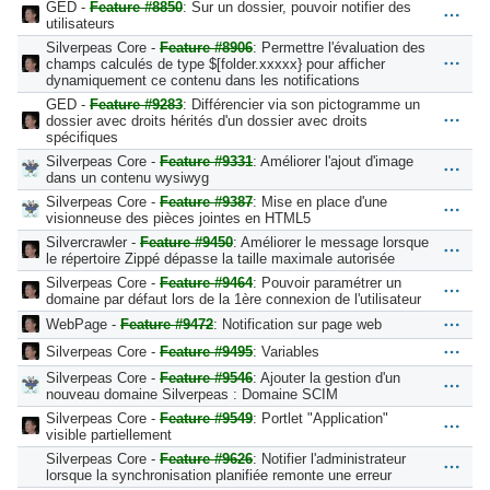
GED -
Feature #8850
: Sur un dossier, pouvoir notifier des
utilisateurs
Silverpeas Core -
Feature #8906
: Permettre l'évaluation des
champs calculés de type $[folder.xxxxx} pour afficher
dynamiquement ce contenu dans les notifications
GED -
Feature #9283
: Différencier via son pictogramme un
dossier avec droits hérités d'un dossier avec droits
spécifiques
Silverpeas Core -
Feature #9331
: Améliorer l'ajout d'image
dans un contenu wysiwyg
Silverpeas Core -
Feature #9387
: Mise en place d'une
visionneuse des pièces jointes en HTML5
Silvercrawler -
Feature #9450
: Améliorer le message lorsque
le répertoire Zippé dépasse la taille maximale autorisée
Silverpeas Core -
Feature #9464
: Pouvoir paramétrer un
domaine par défaut lors de la 1ère connexion de l'utilisateur
WebPage -
Feature #9472
: Notification sur page web
Silverpeas Core -
Feature #9495
: Variables
Silverpeas Core -
Feature #9546
: Ajouter la gestion d'un
nouveau domaine Silverpeas : Domaine SCIM
Silverpeas Core -
Feature #9549
: Portlet "Application"
visible partiellement
Silverpeas Core -
Feature #9626
: Notifier l'administrateur
lorsque la synchronisation planifiée remonte une erreur