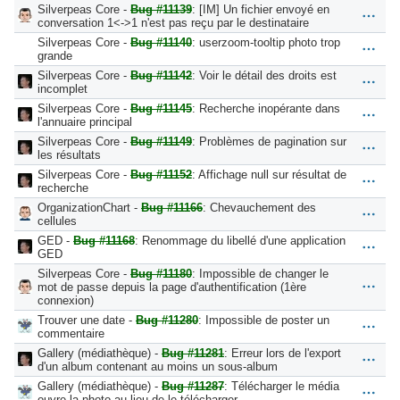
Silverpeas Core -
Bug #11139
: [IM] Un fichier envoyé en
conversation 1<->1 n'est pas reçu par le destinataire
Silverpeas Core -
Bug #11140
: userzoom-tooltip photo trop
grande
Silverpeas Core -
Bug #11142
: Voir le détail des droits est
incomplet
Silverpeas Core -
Bug #11145
: Recherche inopérante dans
l'annuaire principal
Silverpeas Core -
Bug #11149
: Problèmes de pagination sur
les résultats
Silverpeas Core -
Bug #11152
: Affichage null sur résultat de
recherche
OrganizationChart -
Bug #11166
: Chevauchement des
cellules
GED -
Bug #11168
: Renommage du libellé d'une application
GED
Silverpeas Core -
Bug #11180
: Impossible de changer le
mot de passe depuis la page d'authentification (1ère
connexion)
Trouver une date -
Bug #11280
: Impossible de poster un
commentaire
Gallery (médiathèque) -
Bug #11281
: Erreur lors de l'export
d'un album contenant au moins un sous-album
Gallery (médiathèque) -
Bug #11287
: Télécharger le média
ouvre la photo au lieu de le télécharger