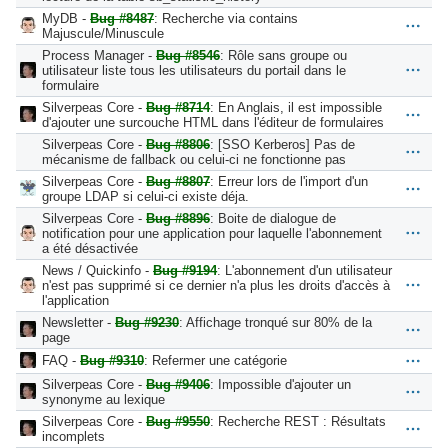
MyDB -
Bug #8487
: Recherche via contains
Majuscule/Minuscule
Process Manager -
Bug #8546
: Rôle sans groupe ou
utilisateur liste tous les utilisateurs du portail dans le
formulaire
Silverpeas Core -
Bug #8714
: En Anglais, il est impossible
d'ajouter une surcouche HTML dans l'éditeur de formulaires
Silverpeas Core -
Bug #8806
: [SSO Kerberos] Pas de
mécanisme de fallback ou celui-ci ne fonctionne pas
Silverpeas Core -
Bug #8807
: Erreur lors de l'import d'un
groupe LDAP si celui-ci existe déja.
Silverpeas Core -
Bug #8896
: Boite de dialogue de
notification pour une application pour laquelle l'abonnement
a été désactivée
News / Quickinfo -
Bug #9194
: L'abonnement d'un utilisateur
n'est pas supprimé si ce dernier n'a plus les droits d'accès à
l'application
Newsletter -
Bug #9230
: Affichage tronqué sur 80% de la
page
FAQ -
Bug #9310
: Refermer une catégorie
Silverpeas Core -
Bug #9406
: Impossible d'ajouter un
synonyme au lexique
Silverpeas Core -
Bug #9550
: Recherche REST : Résultats
incomplets