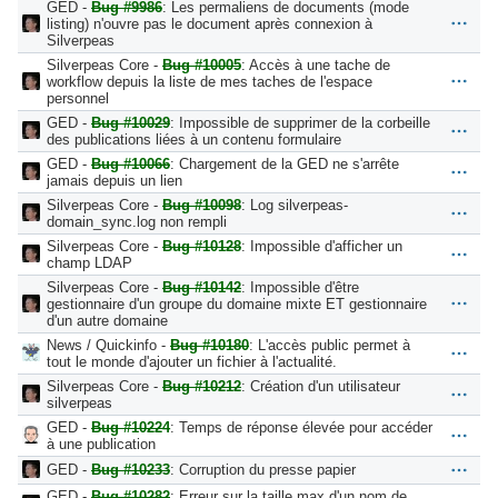
GED -
Bug #9986
: Les permaliens de documents (mode
listing) n'ouvre pas le document après connexion à
Silverpeas
Silverpeas Core -
Bug #10005
: Accès à une tache de
workflow depuis la liste de mes taches de l'espace
personnel
GED -
Bug #10029
: Impossible de supprimer de la corbeille
des publications liées à un contenu formulaire
GED -
Bug #10066
: Chargement de la GED ne s'arrête
jamais depuis un lien
Silverpeas Core -
Bug #10098
: Log silverpeas-
domain_sync.log non rempli
Silverpeas Core -
Bug #10128
: Impossible d'afficher un
champ LDAP
Silverpeas Core -
Bug #10142
: Impossible d'être
gestionnaire d'un groupe du domaine mixte ET gestionnaire
d'un autre domaine
News / Quickinfo -
Bug #10180
: L'accès public permet à
tout le monde d'ajouter un fichier à l'actualité.
Silverpeas Core -
Bug #10212
: Création d'un utilisateur
silverpeas
GED -
Bug #10224
: Temps de réponse élevée pour accéder
à une publication
GED -
Bug #10233
: Corruption du presse papier
GED -
Bug #10282
: Erreur sur la taille max d'un nom de