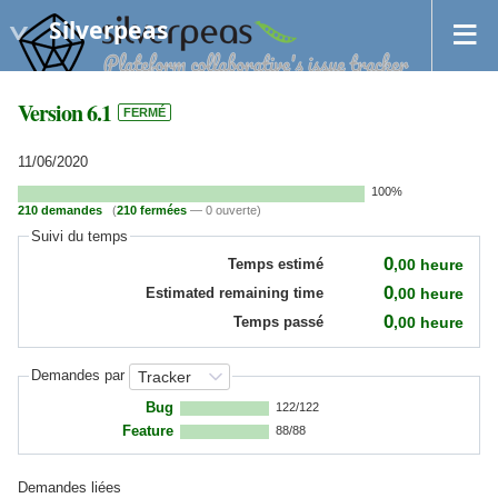
Silverpeas
Version 6.1
FERMÉ
11/06/2020
100%
210 demandes
(
210 fermées
— 0 ouverte)
Suivi du temps
0
,00
heure
Temps estimé
0
,00
heure
Estimated remaining time
0
,00
heure
Temps passé
Demandes par
Bug
122/122
Feature
88/88
Demandes liées