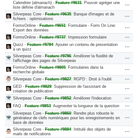
Calendrier (almanach) -
Feature #9631
: Pouvoir agréger une
liste définie d'almanach
Silverpeas Core -
Feature #9635
: Banque d'images et de
fichiers : optimisations
FormsOnline -
Feature #9651
: Formulaire - Form On Line:
Export des données
FormsOnline -
Feature #9737
: Impression formulaire
Quizz -
Feature #9784
: Ajouter un contenu de presentation
à un quizz
Silverpeas Core -
Feature #9796
: Améliorer la fluidité de
l'affichage des pages de Silverpeas
FormsOnline -
Feature #9805
: Formulaires dans la
recherche globale
Silverpeas Core -
Feature #9827
: RGPD : Droit à l'oubli
GED -
Feature #9829
: Suppression de l'assistant de
création de publication
Silverpeas Core -
Feature #9852
: Améliorer l'indexation
FAQ -
Feature #9853
: Augmenter la longueur de la question
Silverpeas Core -
Feature #9860
: Rendre plus robuste le
générateur de clefs numériques pour les enregistrements en
base de données
Silverpeas Core -
Feature #9884
: Intitulé des objets de
mails de notifications