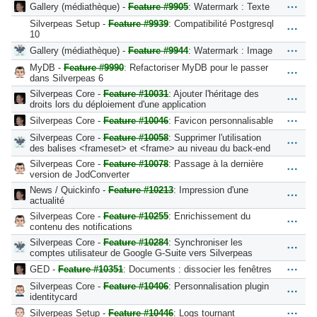
Gallery (médiathèque) -
Feature #9905
: Watermark : Texte
Silverpeas Setup -
Feature #9939
: Compatibilité Postgresql
10
Gallery (médiathèque) -
Feature #9944
: Watermark : Image
MyDB -
Feature #9990
: Refactoriser MyDB pour le passer
dans Silverpeas 6
Silverpeas Core -
Feature #10031
: Ajouter l'héritage des
droits lors du déploiement d'une application
Silverpeas Core -
Feature #10046
: Favicon personnalisable
Silverpeas Core -
Feature #10058
: Supprimer l'utilisation
des balises <frameset> et <frame> au niveau du back-end
Silverpeas Core -
Feature #10078
: Passage à la dernière
version de JodConverter
News / Quickinfo -
Feature #10213
: Impression d'une
actualité
Silverpeas Core -
Feature #10255
: Enrichissement du
contenu des notifications
Silverpeas Core -
Feature #10284
: Synchroniser les
comptes utilisateur de Google G-Suite vers Silverpeas
GED -
Feature #10351
: Documents : dissocier les fenêtres
Silverpeas Core -
Feature #10406
: Personnalisation plugin
identitycard
Silverpeas Setup -
Feature #10446
: Logs tournant