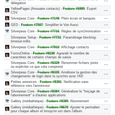
délégation
YellowPages (Annuaire contacts) -
Feature #6995
: Export
CSV
Silverpeas Core -
Feature #7148
: Plein écran et banques
GED -
Feature #7507
: Simplifier le Voir Aussi
Silverpeas Core -
Feature #7716
: Règles de synchronisation
Silverpeas Setup -
Feature #7731
: Paramètrage blocking-
timeout-millis
Silverpeas Core -
Feature #7910
: Affichage contacts
FormsOnline -
Feature #8238
: Agrandir le nombre de
caractères de certains champs de saisie
Silverpeas Core -
Feature #8329
: Renommer fichiers joints
ou expliciter ce que cela comprend
Silverpeas Core -
Feature #8335
: Améliorer la gestion des
changements de login dans la synchro avec l'AD
Petites annonces -
Feature #8381
: Notification sans
référence vers l'annonceur
Silverpeas Core -
Feature #8384
: Généraliser le "forçage de
l'abonnement" à d'autres applications
Gallery (médiathèque) -
Feature #8385
: Abonnement
Gallery (médiathèque) -
Feature #8670
: Ajouter le permalien
pour chaque album et lorsqu'on est dans l'album.