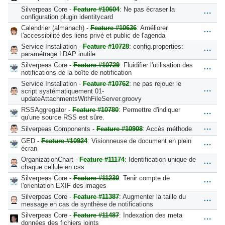
Silverpeas Core -
Feature #10604
: Ne pas écraser la
configuration plugin identitycard
Calendrier (almanach) -
Feature #10636
: Améliorer
l'accessibilité des liens privé et public de l'agenda
Service Installation -
Feature #10728
: config.properties:
paramétrage LDAP inutile
Silverpeas Core -
Feature #10729
: Fluidifier l'utilisation des
notifications de la boîte de notification
Service Installation -
Feature #10762
: ne pas rejouer le
script systématiquement 01-
updateAttachmentsWithFileServer.groovy
RSSAggregator -
Feature #10780
: Permettre d'indiquer
qu'une source RSS est sûre.
Silverpeas Components -
Feature #10908
: Accès méthode
GED -
Feature #10924
: Visionneuse de document en plein
écran
OrganizationChart -
Feature #11174
: Identification unique de
chaque cellule en css
Silverpeas Core -
Feature #11230
: Tenir compte de
l'orientation EXIF des images
Silverpeas Core -
Feature #11387
: Augmenter la taille du
message en cas de synthèse de notifications
Silverpeas Core -
Feature #11487
: Indexation des meta
données des fichiers joints