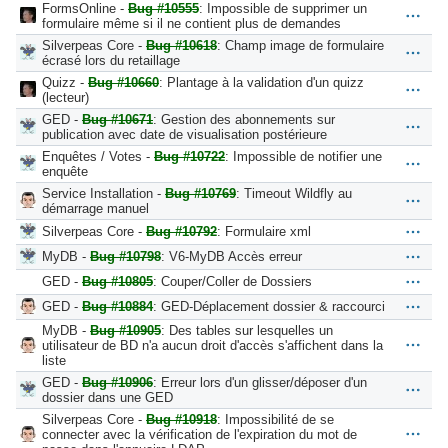
FormsOnline -
Bug #10555
: Impossible de supprimer un
formulaire même si il ne contient plus de demandes
Silverpeas Core -
Bug #10618
: Champ image de formulaire
écrasé lors du retaillage
Quizz -
Bug #10660
: Plantage à la validation d'un quizz
(lecteur)
GED -
Bug #10671
: Gestion des abonnements sur
publication avec date de visualisation postérieure
Enquêtes / Votes -
Bug #10722
: Impossible de notifier une
enquête
Service Installation -
Bug #10769
: Timeout Wildfly au
démarrage manuel
Silverpeas Core -
Bug #10792
: Formulaire xml
MyDB -
Bug #10798
: V6-MyDB Accès erreur
GED -
Bug #10805
: Couper/Coller de Dossiers
GED -
Bug #10884
: GED-Déplacement dossier & raccourci
MyDB -
Bug #10905
: Des tables sur lesquelles un
utilisateur de BD n'a aucun droit d'accès s'affichent dans la
liste
GED -
Bug #10906
: Erreur lors d'un glisser/déposer d'un
dossier dans une GED
Silverpeas Core -
Bug #10918
: Impossibilité de se
connecter avec la vérification de l'expiration du mot de