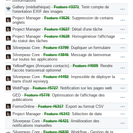
d'informations
Gallery (médiathèque) -
Feature #3371
: Tenir compte de
l'orientation EXIF des images
Project Manager -
Feature #3626
: Suppression de certains
onglets
Project Manager -
Feature #3627
: Détail d'une tâche
Project Manager -
Feature #3628
: Homogénéiser l'affichage
du statut des tâches
Silverpeas Core -
Feature #3799
: Dupliquer un formulaire
Silverpeas Core -
Feature #3846
: Message de bienvenue
sur toutes les applications
YellowPages (Annuaire contacts) -
Feature #4009
: Rendre
l'accès transversal optionnel
Silverpeas Core -
Feature #4492
: Impossible de déployer la
barre d'outil wysiwyg
WebPage -
Feature #5727
: Notification sur les pages web
GED -
Feature #5778
: Optimisation de l'affichage des
publications
FormsOnline -
Feature #6317
: Export au format CSV
Project Manager -
Feature #6343
: Sélection de date
Silverpeas Core -
Feature #6421
: Amélioration des
notifications manuelles
Silverpeas Core -
Feature #6830
: Workflow - Gestion de la