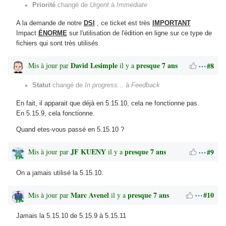
Priorité
changé de
Urgent
à
Immediate
A la demande de notre
DSI
, ce ticket est très
IMPORTANT
Impact
ÉNORME
sur l'utilisation de l'édition en ligne sur ce type de
fichiers qui sont très utilisés
David Lesimple
presque 7 ans
#8
Mis à jour par
il y a
Statut
changé de
In progress...
à
Feedback
En fait, il apparait que déjà en 5.15.10, cela ne fonctionne pas.
En 5.15.9, cela fonctionne.
Quand etes-vous passé en 5.15.10 ?
JF KUENY
presque 7 ans
#9
Mis à jour par
il y a
On a jamais utilisé la 5.15.10.
Marc Avenel
presque 7 ans
#10
Mis à jour par
il y a
Jamais la 5.15.10 de 5.15.9 à 5.15.11