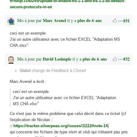
fr/help/3140245/update-to-enable-tls-1-1-and-tls-1-2-as-default-
secure-protocols-in-wi
Marc Avenel
plus de 6 ans
#31
Mis à jour par
il y a
ceci est un exemple.
J'ai un autre utilisateur avec ce fichier EXCEL "Adaptation MS
CHA.xlsx"
David Lesimple
plus de 6 ans
#32
Mis à jour par
il y a
Statut
changé de
Feedback
à
Closed
Marc Avenel a écrit :
ceci est un exemple.
J'ai un autre utilisateur avec ce fichier EXCEL "Adaptation
MS CHA.xlsx"
Ce n'est pas le même problème que celui décrit dans ce ticket (cf
l'explication de Nicolas :
https://tracker.silverpeas.org/issues/11112#note-14
)
qui concerne les fichiers de type xlsm et xlsb qui n'étaient pas pris