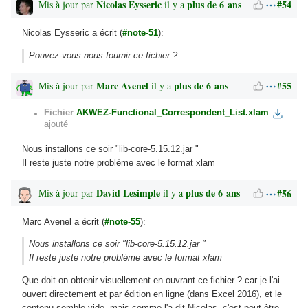
Nicolas Eysseric
plus de 6 ans
#54
Mis à jour par
il y a
Nicolas Eysseric a écrit (
#note-51
):
Pouvez-vous nous fournir ce fichier ?
Marc Avenel
plus de 6 ans
#55
Mis à jour par
il y a
Fichier
AKWEZ-Functional_Correspondent_List.xlam
ajouté
Nous installons ce soir "lib-core-5.15.12.jar "
Il reste juste notre problème avec le format xlam
David Lesimple
plus de 6 ans
#56
Mis à jour par
il y a
Marc Avenel a écrit (
#note-55
):
Nous installons ce soir "lib-core-5.15.12.jar "
Il reste juste notre problème avec le format xlam
Que doit-on obtenir visuellement en ouvrant ce fichier ? car je l'ai
ouvert directement et par édition en ligne (dans Excel 2016), et le
contenu semble vide, mais comme l'a dit Nicolas, c'est peut-être