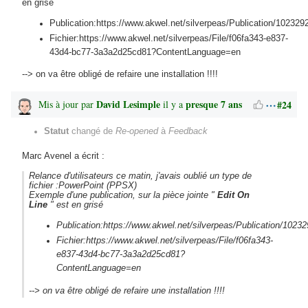
en grisé
Publication:https://www.akwel.net/silverpeas/Publication/102329
Fichier:https://www.akwel.net/silverpeas/File/f06fa343-e837-
43d4-bc77-3a3a2d25cd81?ContentLanguage=en
--> on va être obligé de refaire une installation !!!!
David Lesimple
presque 7 ans
#24
Mis à jour par
il y a
Statut
changé de
Re-opened
à
Feedback
Marc Avenel a écrit :
Relance d'utilisateurs ce matin, j'avais oublié un type de
fichier :PowerPoint (PPSX)
Exemple d'une publication, sur la pièce jointe "
Edit On
Line
" est en grisé
Publication:https://www.akwel.net/silverpeas/Publication/1023
Fichier:https://www.akwel.net/silverpeas/File/f06fa343-
e837-43d4-bc77-3a3a2d25cd81?
ContentLanguage=en
--> on va être obligé de refaire une installation !!!!