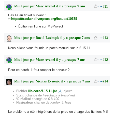
Marc Avenel
presque 7 ans
#11
Mis à jour par
il y a
Pas lié au ticket suivant :
https://tracker.silverpeas.org/issues/10675
Édition en ligne sur MSProject
David Lesimple
presque 7 ans
#12
Mis à jour par
il y a
Nous allons vous fournir un patch manuel sur la 5.15.11.
Marc Avenel
presque 7 ans
#13
Mis à jour par
il y a
Pour ce patch. Il faut stopper le serveur ?
Nicolas Eysseric
presque 7 ans
#14
Mis à jour par
il y a
Fichier
lib-core-5.15.11.jar
ajouté
Statut
changé de
Feedback
à
Resolved
% réalisé
changé de
0
à
100
Navigateur
changé de
Firefox
à
Tous
Le problème a été intégré lors de la prise en charge des fichiers MS