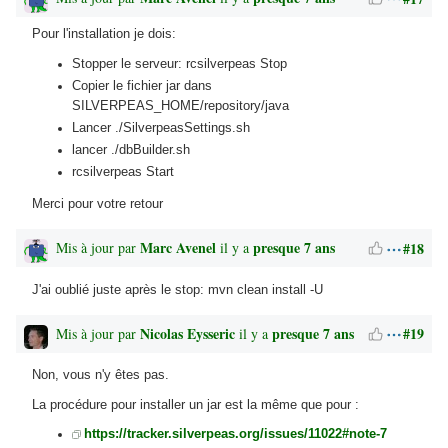
Pour l'installation je dois:
Stopper le serveur: rcsilverpeas Stop
Copier le fichier jar dans
SILVERPEAS_HOME/repository/java
Lancer ./SilverpeasSettings.sh
lancer ./dbBuilder.sh
rcsilverpeas Start
Merci pour votre retour
Marc Avenel
presque 7 ans
#18
Mis à jour par
il y a
J'ai oublié juste après le stop: mvn clean install -U
Nicolas Eysseric
presque 7 ans
#19
Mis à jour par
il y a
Non, vous n'y êtes pas.
La procédure pour installer un jar est la même que pour :
https://tracker.silverpeas.org/issues/11022#note-7