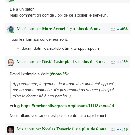
Lié à un patch..
Mais comment on corrige , obligé de stopper le serveur..
Marc Avenel
plus de 6 ans
#38
Mis à jour par
il y a
Tous les formats concernés sont:
docm, dotm,xlsm,xlsb,xltm,xlam,pptm,potm
David Lesimple
plus de 6 ans
#39
Mis à jour par
il y a
David Lesimple a écrit (
#note-35
):
Apparemment, la gestion du format xlsm avait été apporté
par un patch manuel et n'a pas reporté au source principal
(d'où le danger lié à ces patchs..)
Voir
https://tracker.silverpeas.org/issues/11112#note-14
Nous allons voir ce qui est possible de faire rapidement.
Nicolas Eysseric
plus de 6 ans
#40
Mis à jour par
il y a