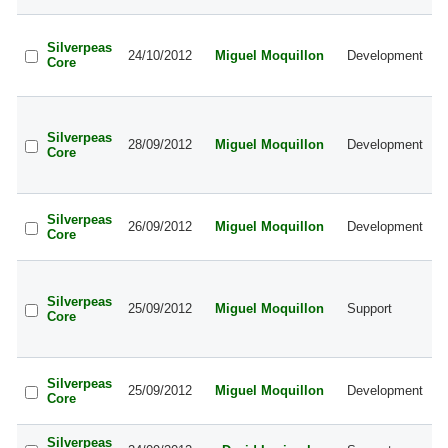
lo
B
de
Silverpeas
24/10/2012
Miguel Moquillon
Development
de
Core
de
du
B
re
Silverpeas
ut
28/09/2012
Miguel Moquillon
Development
Core
co
co
g
B
Silverpeas
gr
26/09/2012
Miguel Moquillon
Development
Core
da
ut
B
re
Silverpeas
mo
25/09/2012
Miguel Moquillon
Support
Core
de
gr
mi
B
Silverpeas
Ja
25/09/2012
Miguel Moquillon
Development
Core
de
d'
S
Silverpeas