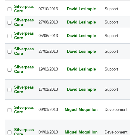
S
Silverpeas
07/10/2013
David Lesimple
Support
st
Core
V5
Silverpeas
S
27/08/2013
David Lesimple
Support
Core
Su
S
Silverpeas
05/06/2013
David Lesimple
Support
Sy
Core
g
S
Silverpeas
27/02/2013
David Lesimple
Support
si
Core
s
S
Silverpeas
jo
19/02/2013
David Lesimple
Support
Core
im
fo
S
Silverpeas
Re
17/01/2013
David Lesimple
Support
Core
de
pa
B
Silverpeas
pr
09/01/2013
Miguel Moquillon
Development
Core
à 
"S
B
et
Silverpeas
04/01/2013
Miguel Moquillon
Development
l'
Core