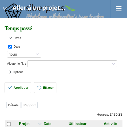
Aller à un projet...
Temps passé
Filtres
Date
Ajouter le filtre
Options
Appliquer
Effacer
Détails
Rapport
Heures:
2430,23
Projet
Utilisateur
Activité
Date