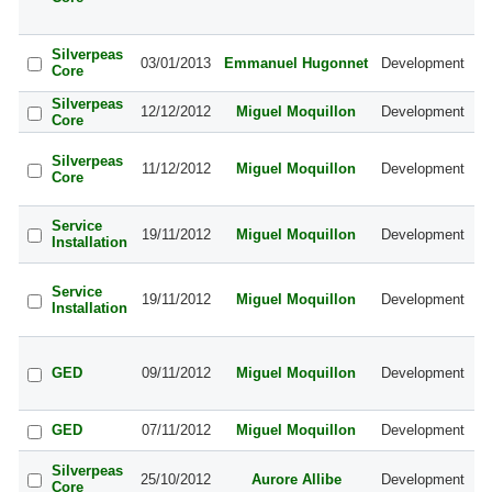
si
a
Fe
Silverpeas
03/01/2013
Emmanuel Hugonnet
Development
Sé
Core
de
Silverpeas
B
12/12/2012
Miguel Moquillon
Development
Core
se
B
Silverpeas
de
11/12/2012
Miguel Moquillon
Development
Core
ut
n
B
Service
19/11/2012
Miguel Moquillon
Development
ti
Installation
lo
B
Service
db
19/11/2012
Miguel Moquillon
Development
Installation
pa
le
B
de
GED
09/11/2012
Miguel Moquillon
Development
si
po
B
GED
07/11/2012
Miguel Moquillon
Development
ci
B
Silverpeas
25/10/2012
Aurore Allibe
Development
"e
Core